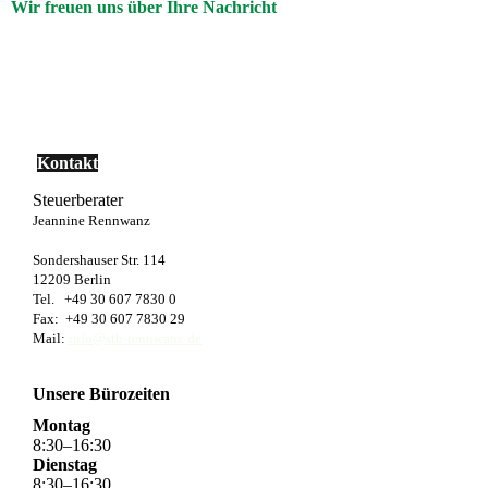
Wir freuen uns über Ihre Nachricht
Kontakt
Steuerberater
Jeannine Rennwanz
Sondershauser Str. 114
12209 Berlin
Tel. +49 30 607 7830 0
Fax: +49 30 607 7830 29
Mail:
info@stb-rennwanz.de
Unsere Bürozeiten
Montag
8
:
30
–
16
:
30
Dienstag
8
:
30
–
16
:
30