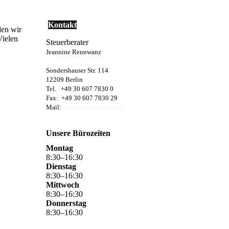
Kontakt
den wir
Vielen
Steuerberater
Jeannine Rennwanz
Sondershauser Str. 114
12209 Berlin
Tel. +49 30 607 7830 0
Fax: +49 30 607 7830 29
Mail:
info@stb-rennwanz.de
Unsere Bürozeiten
Montag
8
:
30
–
16
:
30
Dienstag
8
:
30
–
16
:
30
Mittwoch
8
:
30
–
16
:
30
Donnerstag
8
:
30
–
16
:
30