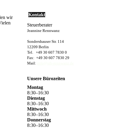
Kontakt
den wir
Vielen
Steuerberater
Jeannine Rennwanz
Sondershauser Str. 114
12209 Berlin
Tel. +49 30 607 7830 0
Fax: +49 30 607 7830 29
Mail:
info@stb-rennwanz.de
Unsere Bürozeiten
Montag
8
:
30
–
16
:
30
Dienstag
8
:
30
–
16
:
30
Mittwoch
8
:
30
–
16
:
30
Donnerstag
8
:
30
–
16
:
30